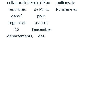
collaboratrices
sein d’Eau
millions de
réparti·es
de Paris,
Parisien·nes
dans 5
pour
régions et
assurer
12
l’ensemble
départements,
des
au plus
missions
près de nos
du service
usager·ères
public de
l’eau
470 km
2000 km
1 700 km
1 200
d’aqueducs
de
de
points
canalisations
canalisations
d’eau