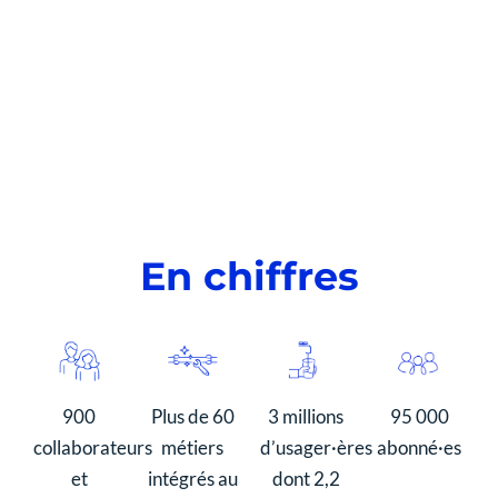
En chiffres
900
Plus de 60
3 millions
95 000
collaborateurs
métiers
d’usager·ères
abonné·es
et
intégrés au
dont 2,2